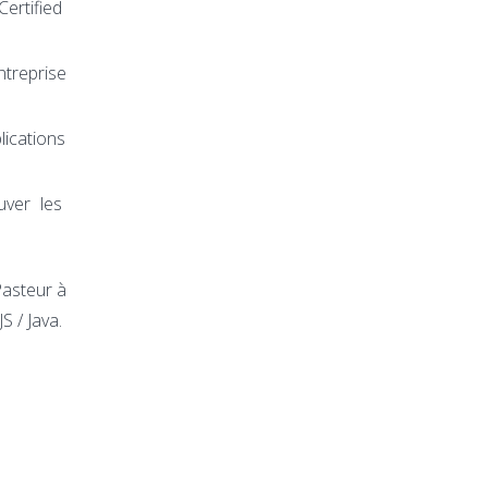
ertified
ntreprise
ications
uver les
Pasteur à
S / Java.