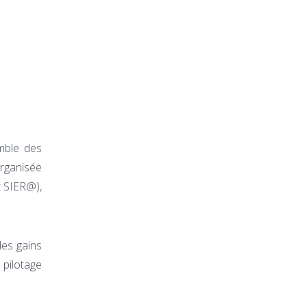
emble des
organisée
t SIER@),
des gains
e pilotage