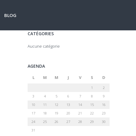
BLOG
CATÉGORIES
Aucune catégorie
AGENDA
L
M
M
J
V
S
D
1
2
3
4
5
6
7
8
9
10
11
12
13
14
15
16
17
18
19
20
21
22
23
24
25
26
27
28
29
30
31