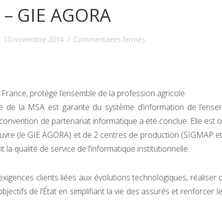
 – GIE AGORA
sur
10 novembre 2014
/
Commentaires fermés
MSA
–
GIE
 France, protège l’ensemble de la profession agricole.
AGORA
ique de la MSA est garante du système d’information de l’ens
onvention de partenariat informatique a été conclue. Elle est 
’œuvre (le GIE AGORA) et de 2 centres de production (SIGMAP e
 la qualité de service de l’informatique institutionnelle.
igences clients liées aux évolutions technologiques, réaliser 
bjectifs de l’État en simplifiant la vie des assurés et renforcer l