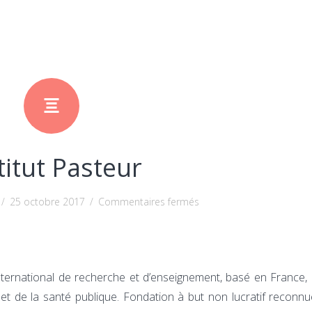
titut Pasteur
sur
/
25 octobre 2017
/
Commentaires fermés
Institut
Pasteur
international de recherche et d’enseignement, basé en France
t de la santé publique. Fondation à but non lucratif reconnue 