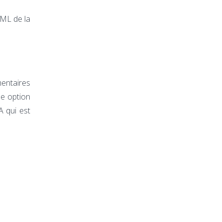
TML de la
mentaires
ne option
A qui est