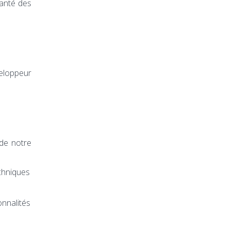
santé des
eloppeur
de notre
chniques
nnalités