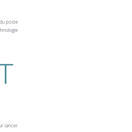
 du poste
chnologie
ur lancer