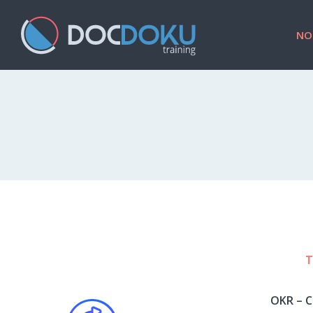
NO
T
OKR – C