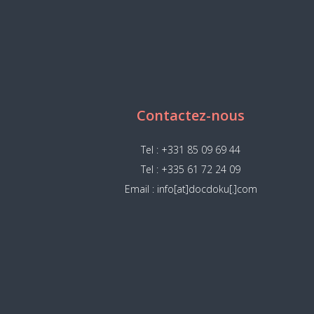
Contactez-nous
Tel : +331 85 09 69 44
Tel : +335 61 72 24 09
Email : info[at]docdoku[.]com