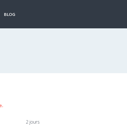
BLOG
e.
2 jours