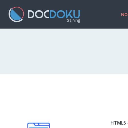
NO
HTML5 –