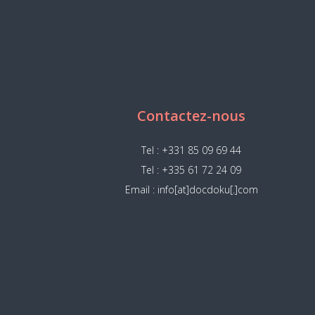
Contactez-nous
Tel : +331 85 09 69 44
Tel : +335 61 72 24 09
Email : info[at]docdoku[.]com