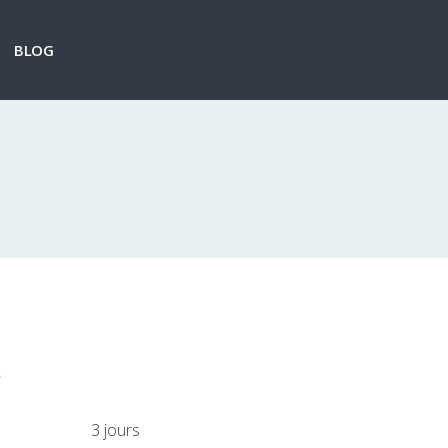
BLOG
.
3 jours