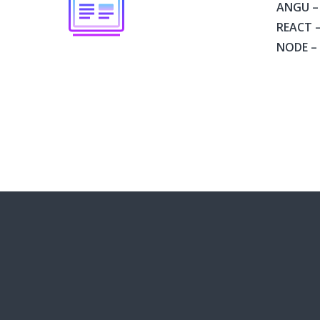
ANGU – 
REACT –
NODE –