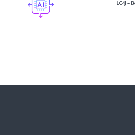
LC4J – 