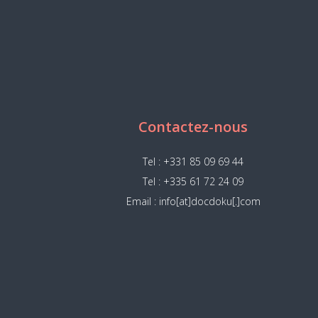
Contactez-nous
Tel : +331 85 09 69 44
Tel : +335 61 72 24 09
Email : info[at]docdoku[.]com