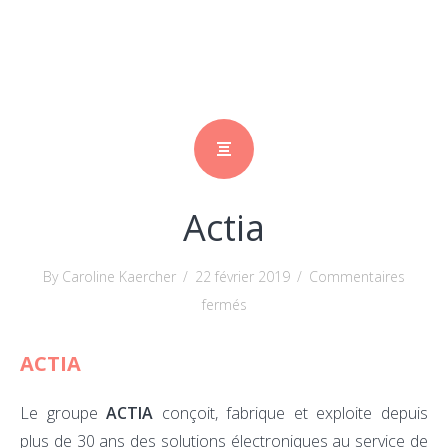
Actia
By Caroline Kaercher
/
22 février 2019
/
Commentaires
sur
fermés
Actia
ACTIA
Le groupe
ACTIA
conçoit, fabrique et exploite depuis
plus de 30 ans des solutions électroniques au service de