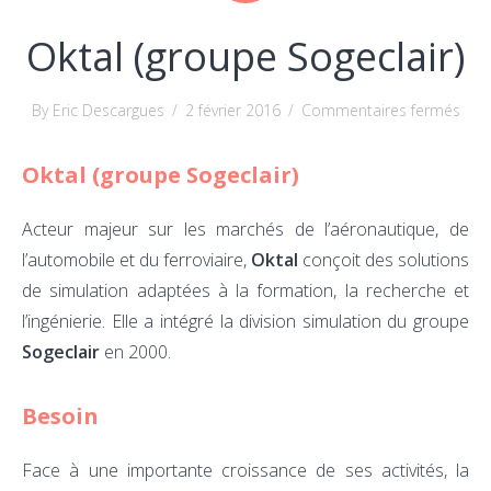
Oktal (groupe Sogeclair)
sur
By Eric Descargues
/
2 février 2016
/
Commentaires fermés
Okta
Oktal (groupe Sogeclair)
(gro
Soge
Acteur majeur sur les marchés de l’aéronautique, de
l’automobile et du ferroviaire,
Oktal
conçoit des solutions
de simulation adaptées à la formation, la recherche et
l’ingénierie. Elle a intégré la division simulation du groupe
Sogeclair
en 2000.
Besoin
Face à une importante croissance de ses activités, la