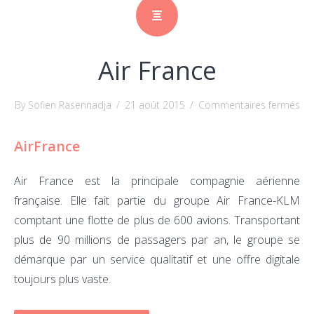
Air France
sur
By Sofien Rasennadja
/
21 août 2015
/
Commentaires fermés
Air
AirFrance
Fra
Air France est la principale compagnie aérienne
française. Elle fait partie du groupe Air France-KLM
comptant une flotte de plus de 600 avions. Transportant
plus de 90 millions de passagers par an, le groupe se
démarque par un service qualitatif et une offre digitale
toujours plus vaste.