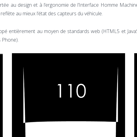
portée au design et à l’ergonomie de l’Interface Homme Machin
reflète au mieux l’état des capteurs du véhicule.
oppé entièrement au moyen de standards web (HTML5 et JavaScrip
 Phone).