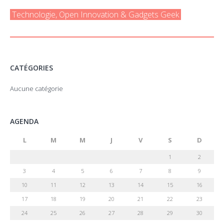
Technologie, Open Innovation & Gadgets Geek
CATÉGORIES
Aucune catégorie
AGENDA
L
M
M
J
V
S
D
1
2
3
4
5
6
7
8
9
10
11
12
13
14
15
16
17
18
19
20
21
22
23
24
25
26
27
28
29
30