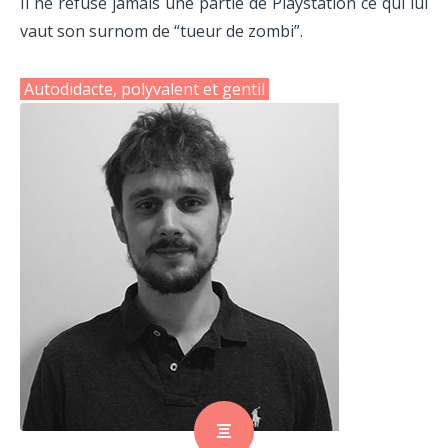
Il ne refuse jamais une partie de Playstation ce qui lui
vaut son surnom de “tueur de zombi”.
Autodidacte, polyvalent et gentil