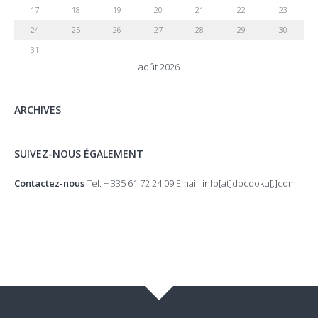
17
18
19
20
21
22
23
24
25
26
27
28
29
30
31
août 2026
ARCHIVES
SUIVEZ-NOUS ÉGALEMENT
Contactez-nous
Tel: + 335 61 72 24 09 Email: info[at]docdoku[.]com