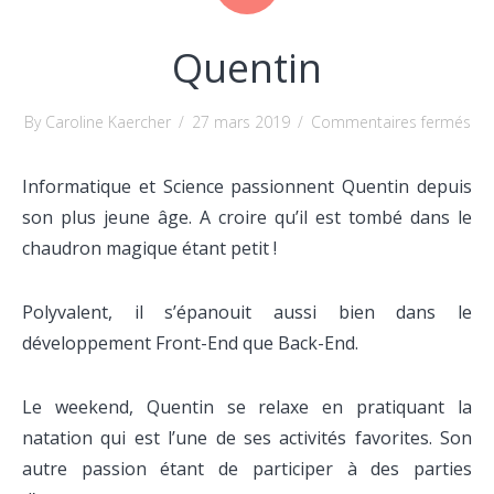
Quentin
sur
By Caroline Kaercher
/
27 mars 2019
/
Commentaires fermés
Que
Informatique et Science passionnent Quentin depuis
son plus jeune âge. A croire qu’il est tombé dans le
chaudron magique étant petit !
Polyvalent, il s’épanouit aussi bien dans le
développement Front-End que Back-End.
Le weekend, Quentin se relaxe en pratiquant la
natation qui est l’une de ses activités favorites. Son
autre passion étant de participer à des parties