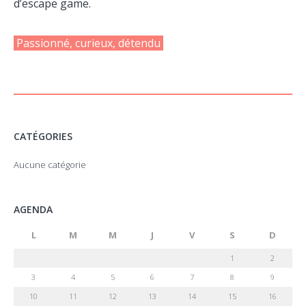
d’escape game.
Passionné, curieux, détendu
CATÉGORIES
Aucune catégorie
AGENDA
L
M
M
J
V
S
D
1
2
3
4
5
6
7
8
9
10
11
12
13
14
15
16