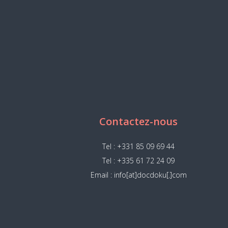
Contactez-nous
Tel : +331 85 09 69 44
Tel : +335 61 72 24 09
Email : info[at]docdoku[.]com