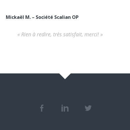
Mickaël M. – Société Scalian OP
« Rien à redire, très satisfait, merci! »