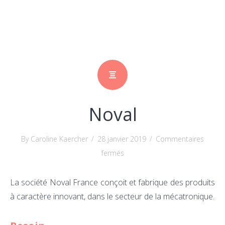
Noval
By Caroline Kaercher
/
28 janvier 2019
/
Commentaires
sur
fermés
Noval
La société Noval France conçoit et fabrique des produits
à caractère innovant, dans le secteur de la mécatronique.