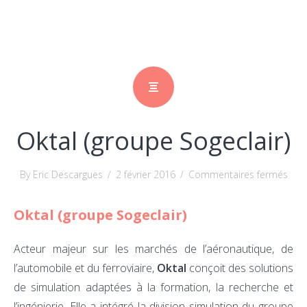
Oktal (groupe Sogeclair)
sur
By Eric Descargues
/
2 février 2016
/
Commentaires fermés
Okta
Oktal (groupe Sogeclair)
(gro
Soge
Acteur majeur sur les marchés de l’aéronautique, de
l’automobile et du ferroviaire,
Oktal
conçoit des solutions
de simulation adaptées à la formation, la recherche et
l’ingénierie. Elle a intégré la division simulation du groupe