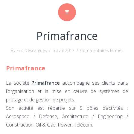
Primafrance
sur
By Eric Descargues
/
5 avril 2017
/
Commentaires fermés
Prima
Primafrance
La société
Primafrance
accompagne ses clients dans
l’organisation et la mise en œuvre de systèmes de
pilotage et de gestion de projets.
Son activité est répartie sur 5 pôles d’activités :
Aerospace / Defense, Architecture / Engineering /
Construction, Oil & Gas, Power, Télécom.