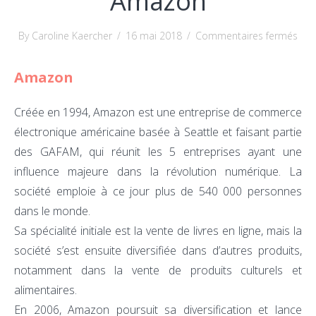
Amazon
sur
By Caroline Kaercher
/
16 mai 2018
/
Commentaires fermés
Ama
Amazon
Créée en 1994, Amazon est une entreprise de commerce
électronique américaine basée à Seattle et faisant partie
des GAFAM, qui réunit les 5 entreprises ayant une
influence majeure dans la révolution numérique. La
société emploie à ce jour plus de 540 000 personnes
dans le monde.
Sa spécialité initiale est la vente de livres en ligne, mais la
société s’est ensuite diversifiée dans d’autres produits,
notamment dans la vente de produits culturels et
alimentaires.
En 2006, Amazon poursuit sa diversification et lance