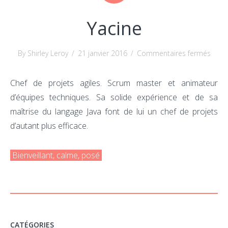
Yacine
sur
By Shirley Leroy
/
21 janvier 2016
/
Commentaires fermés
Yacin
Chef de projets agiles. Scrum master et animateur
d’équipes techniques. Sa solide expérience et de sa
maîtrise du langage Java font de lui un chef de projets
d’autant plus efficace.
Bienveillant, calme, posé
CATÉGORIES