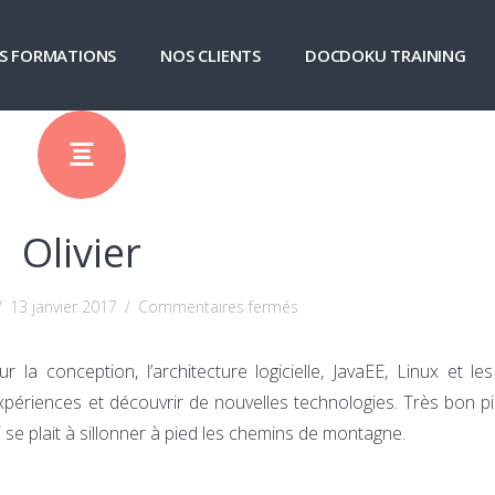
S FORMATIONS
NOS CLIENTS
DOCDOKU TRAINING
Olivier
sur
/
13 janvier 2017
/
Commentaires fermés
Olivier
r la conception, l’architecture logicielle, JavaEE, Linux et le
xpériences et découvrir de nouvelles technologies. Très bon pi
i se plait à sillonner à pied les chemins de montagne.