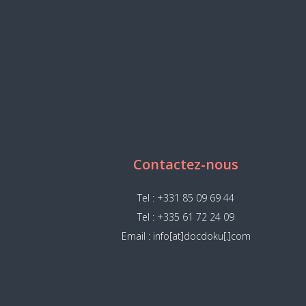
Contactez-nous
Tel : +331 85 09 69 44
Tel : +335 61 72 24 09
Email : info[at]docdoku[.]com