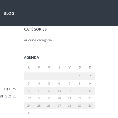
BLOG
CATÉGORIES
Aucune catégorie
AGENDA
L
M
M
J
V
S
D
1
2
3
4
5
6
7
8
9
s langues
10
11
12
13
14
15
16
aniste et
17
18
19
20
21
22
23
24
25
26
27
28
29
30
31